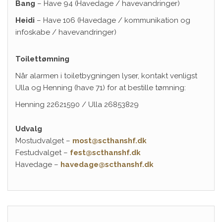
Bang
– Have 94 (Havedage / havevandringer)
Heidi
– Have 106 (Havedage / kommunikation og
infoskabe / havevandringer)
Toilettømning
Når alarmen i toiletbygningen lyser, kontakt venligst
Ulla og Henning (have 71) for at bestille tømning:
Henning 22621590 / Ulla 26853829
Udvalg
Mostudvalget –
most@scthanshf.dk
Festudvalget –
fest@scthanshf.dk
Havedage –
havedage@scthanshf.dk