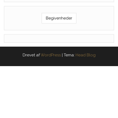
Begivenheder
Drevet af
WordPress
|
Tema:
Head Blog