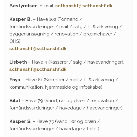
Bestyrelsen
. E-mail:
scthanshf@scthanshf.dk
Kasper B.
– Have 102 (Formand /
forhåndsvurderinger / mail / salg / IT & arkivering /
byggeriansøgning / renovation / præmiehaver /
OHS).
scthanshf@scthanshf.dk
Lisbeth
– Have 4 (Kasserer / salg / havevandringer).
scthanshf@scthanshf.dk
Enya
– Have 81 (Sekretær / mail / IT & arkivering /
kommunikation, hjemmeside og infoskabe)
Bilal
– Have 79 (Vand, rør og dræn / renovation /
forhåndsvurderinger / havedage / havevandringer).
Kasper S.
– Have 73 (Vand, rør og dræn /
forhåndsvurderinger / havedage / toilet)